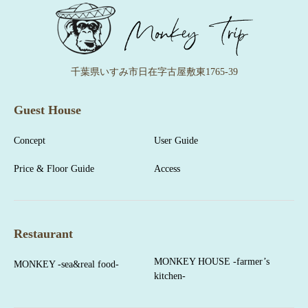
千葉県いすみ市日在字古屋敷東1765-39
Guest House
Concept
User Guide
Price & Floor Guide
Access
Restaurant
MONKEY HOUSE -farmer’s
MONKEY -sea&real food-
kitchen-